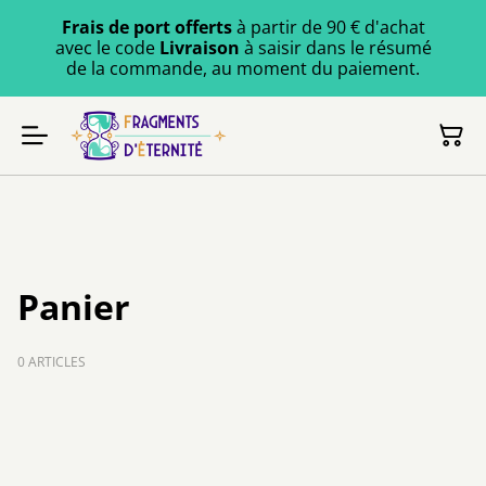
Frais de port offerts
à partir de 90 € d'achat
avec le code
Livraison
à saisir dans le résumé
de la commande, au moment du paiement.
Panier
0 ARTICLES