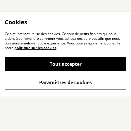
Cookies
Ce site Internet utilise des cookies. Ce sont de petits fichiers qui nous
aident à comprendre comment vous utilisez nos services afin que nous
puissions améliorer votre expérience. Vous pouvez également consulter
notre
politique sur les cookies
.
Tout accepter
Paramètres de cookies
Livraison & Retours
Conditions Générales
de Vente
Conseils d'entretien
Mentions Légales
Politique de
Contact
confidentialité
À propos
Politique de cookies