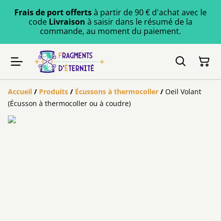
Frais de port offerts
à partir de 90 € d'achat avec le
code
Livraison
à saisir dans le résumé de la
commande, au moment du paiement.
Accueil
/
Produits
/
Écussons à thermocoller
/
Oeil Volant
(Écusson à thermocoller ou à coudre)