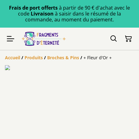
Frais de port offerts
à partir de 90 € d'achat avec le
code
Livraison
à saisir dans le résumé de la
commande, au moment du paiement.
Accueil
/
Produits
/
Broches & Pins
/
+ Fleur d'Or +